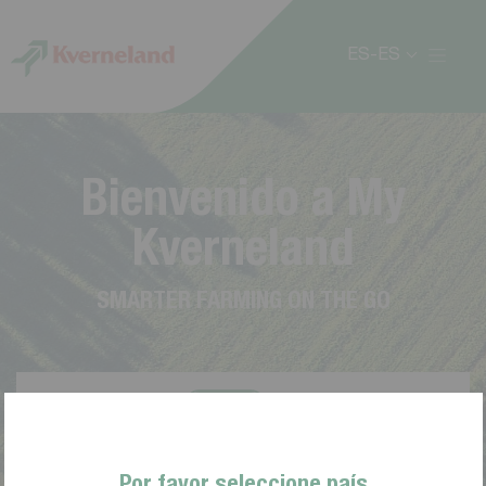
Panel de gestión de cookies
ES-ES
B
i
e
n
v
e
n
i
d
o
a
M
y
K
v
e
r
n
e
l
a
n
d
S
M
A
R
T
E
R
F
A
R
M
I
N
G
O
N
T
H
E
G
O
Por favor seleccione país