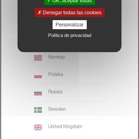
OK, aceptar todas
Italia
Denegar todas las cookies
Magyaronszág
Personalizar
Política de privacidad
Nederland, België
LOCALICE SU DISTRIBUIDOR
Norway
CONTACTO
Polska
Kverneland Group Ibérica S.A.;
Zona Franca. Sector C. Calle F,
Russia
28;
08040 Barcelona;
Sweden
Teléfono: +34 932 649 050
United Kingdom
Kverneland website