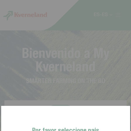
Panel de gestión de cookies
ES-ES
B
i
e
n
v
e
n
i
d
o
a
M
y
K
v
e
r
n
e
l
a
n
d
S
M
A
R
T
E
R
F
A
R
M
I
N
G
O
N
T
H
E
G
O
Por favor seleccione país