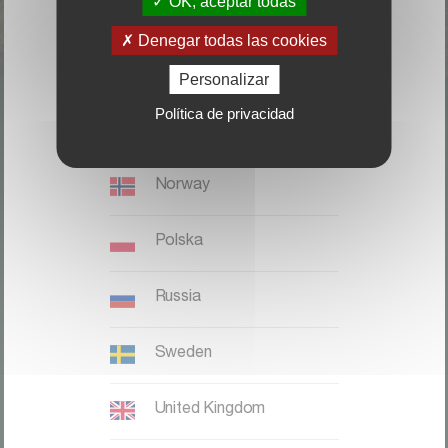
OK, aceptar todas
Italia
Denegar todas las cookies
Magyaronszág
Personalizar
Política de privacidad
Nederland, België
LOCALICE SU DISTRIBUIDOR
Norway
CONTACTO
Polska
Kverneland Group Ibérica S.A.;
Zona Franca. Sector C. Calle F,
Russia
28;
08040 Barcelona;
Sweden
Teléfono: +34 932 649 050
United Kingdom
Kverneland website