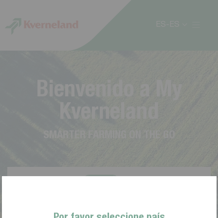
Panel de gestión de cookies
ES-ES
B
i
e
n
v
e
n
i
d
o
a
M
y
K
v
e
r
n
e
l
a
n
d
S
M
A
R
T
E
R
F
A
R
M
I
N
G
O
N
T
H
E
G
O
Por favor seleccione país