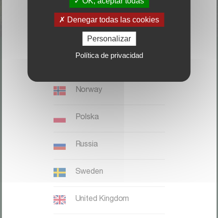
OK, aceptar todas
Italia
Denegar todas las cookies
Magyaronszág
Personalizar
Política de privacidad
Nederland, België
LOCALICE SU DISTRIBUIDOR
Norway
CONTACTO
Polska
Kverneland Group Ibérica S.A.;
Zona Franca. Sector C. Calle F,
Russia
28;
08040 Barcelona;
Sweden
Teléfono: +34 932 649 050
United Kingdom
Kverneland website