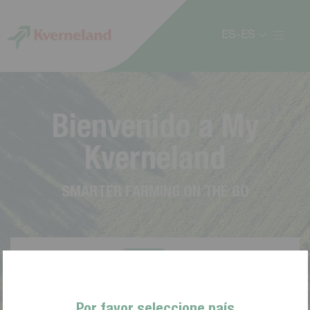
Panel de gestión de cookies
ES-ES
B
i
e
n
v
e
n
i
d
o
a
M
y
K
v
e
r
n
e
l
a
n
d
S
M
A
R
T
E
R
F
A
R
M
I
N
G
O
N
T
H
E
G
O
Por favor seleccione país