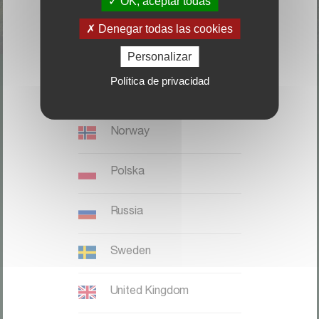
OK, aceptar todas
Italia
Denegar todas las cookies
Magyaronszág
Personalizar
Política de privacidad
Nederland, België
LOCALICE SU DISTRIBUIDOR
Norway
CONTACTO
Polska
Kverneland Group Ibérica S.A.;
Zona Franca. Sector C. Calle F,
Russia
28;
08040 Barcelona;
Sweden
Teléfono: +34 932 649 050
United Kingdom
Kverneland website