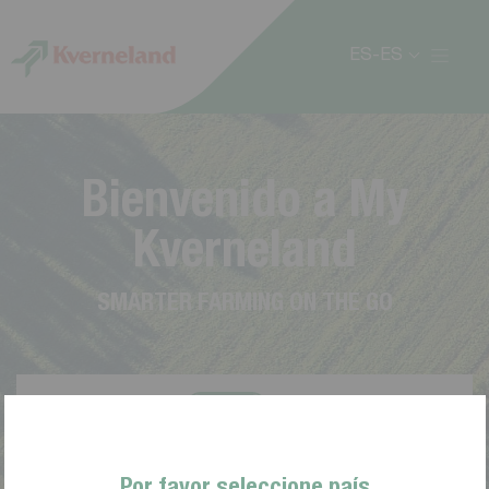
Panel de gestión de cookies
ES-ES
B
i
e
n
v
e
n
i
d
o
a
M
y
K
v
e
r
n
e
l
a
n
d
S
M
A
R
T
E
R
F
A
R
M
I
N
G
O
N
T
H
E
G
O
Por favor seleccione país