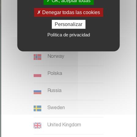
OK, aceptar todas
Italia
Denegar todas las cookies
Magyaronszág
Personalizar
Política de privacidad
Nederland, België
LOCALICE SU DISTRIBUIDOR
Norway
CONTACTO
Polska
Kverneland Group Ibérica S.A.;
Zona Franca. Sector C. Calle F,
Russia
28;
08040 Barcelona;
Sweden
Teléfono: +34 932 649 050
United Kingdom
Kverneland website