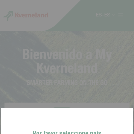
Panel de gestión de cookies
ES-ES
B
i
e
n
v
e
n
i
d
o
a
M
y
K
v
e
r
n
e
l
a
n
d
S
M
A
R
T
E
R
F
A
R
M
I
N
G
O
N
T
H
E
G
O
Por favor seleccione país