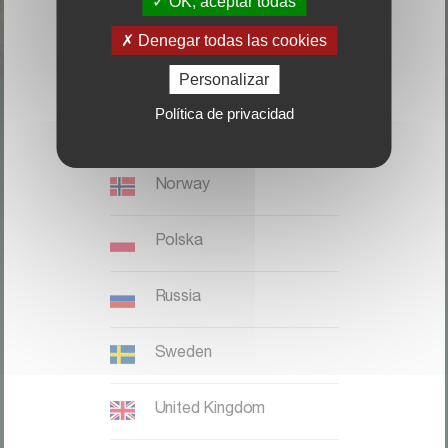
OK, aceptar todas
Italia
Denegar todas las cookies
Magyaronszág
Personalizar
Política de privacidad
Nederland, België
LOCALICE SU DISTRIBUIDOR
Norway
CONTACTO
Polska
Kverneland Group Ibérica S.A.;
Zona Franca. Sector C. Calle F,
Russia
28;
08040 Barcelona;
Sweden
Teléfono: +34 932 649 050
United Kingdom
Kverneland website