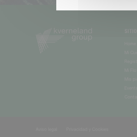
SITI
Home
Mi Cu
Regis
Mi Flo
Mis p
Event
Conta
Aviso legal
Privacidad y Cookies