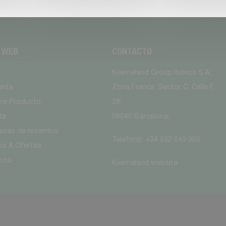
O WEB
CONTACTO
Kverneland Group Ibérica S.A.;
enta
Zona Franca. Sector C. Calle F,
tre Producto
28;
ta
08040 Barcelona;
iezas de recambio
Teléfono: +34 932 649 050
os & Ofertas
cto
Kverneland website