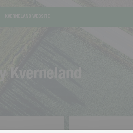
KVERNELAND WEBSITE
y
K
v
e
r
n
e
l
a
n
d