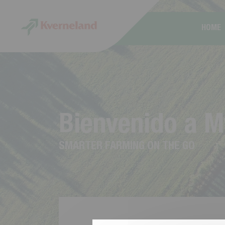
Panel de gestión de cookies
HOME
B
i
e
n
v
e
n
i
d
o
a
M
S
M
A
R
T
E
R
F
A
R
M
I
N
G
O
N
T
H
E
G
O