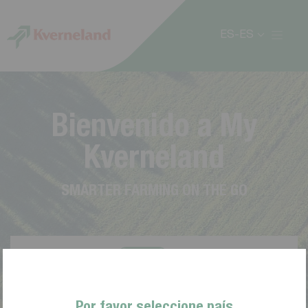
Panel de gestión de cookies
ES-ES
B
i
e
n
v
e
n
i
d
o
a
M
y
K
v
e
r
n
e
l
a
n
d
S
M
A
R
T
E
R
F
A
R
M
I
N
G
O
N
T
H
E
G
O
Por favor seleccione país