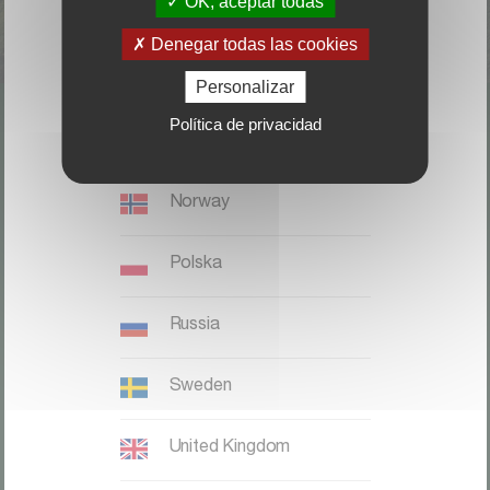
OK, aceptar todas
Italia
Denegar todas las cookies
Magyaronszág
Personalizar
Política de privacidad
Nederland, België
LOCALICE SU DISTRIBUIDOR
Norway
CONTACTO
Polska
Kverneland Group Ibérica S.A.;
Zona Franca. Sector C. Calle F,
Russia
28;
08040 Barcelona;
Sweden
Teléfono: +34 932 649 050
United Kingdom
Kverneland website