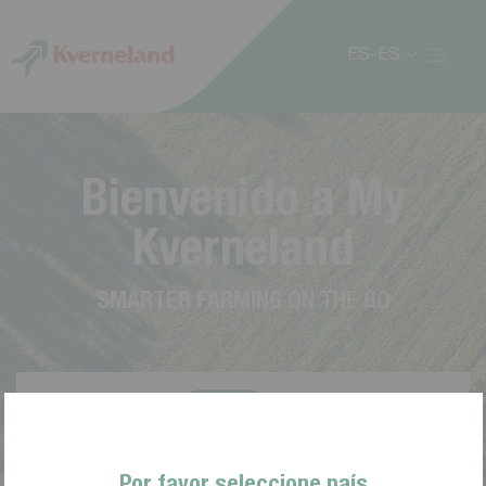
Panel de gestión de cookies
ES-ES
B
i
e
n
v
e
n
i
d
o
a
M
y
K
v
e
r
n
e
l
a
n
d
S
M
A
R
T
E
R
F
A
R
M
I
N
G
O
N
T
H
E
G
O
Por favor seleccione país