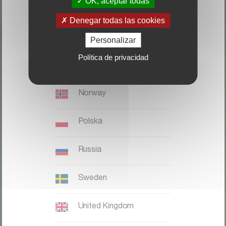
OK, aceptar todas
Italia
Denegar todas las cookies
Magyaronszág
Personalizar
Política de privacidad
Nederland, België
LOCALICE SU DISTRIBUIDOR
Norway
CONTACTO
Polska
Kverneland Group Ibérica S.A.;
Zona Franca. Sector C. Calle F,
Russia
28;
08040 Barcelona;
Sweden
Teléfono: +34 932 649 050
United Kingdom
Kverneland website