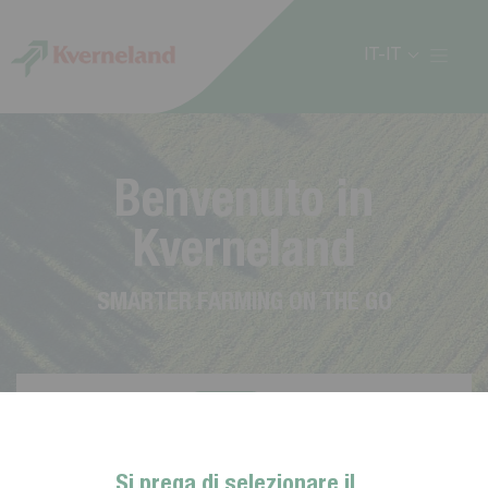
Cookies management panel
IT-IT
B
e
n
v
e
n
u
t
o
i
n
K
v
e
r
n
e
l
a
n
d
S
M
A
R
T
E
R
F
A
R
M
I
N
G
O
N
T
H
E
G
O
Si prega di selezionare il