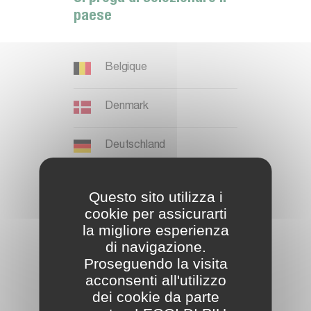
paese
I
n
i
z
i
a
Belgique
R
e
g
i
s
t
r
a
t
i
Denmark
Deutschland
España
Questo sito utilizza i
cookie per assicurarti
U
t
e
n
t
e
g
i
à
r
e
g
i
s
t
r
a
t
o
France
la migliore esperienza
di navigazione.
Proseguendo la visita
International EN
A
c
c
e
s
s
o
L
o
g
i
n
acconsenti all'utilizzo
dei cookie da parte
Ireland