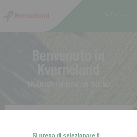
Cookies management panel
IT-IT
B
e
n
v
e
n
u
t
o
i
n
K
v
e
r
n
e
l
a
n
d
S
M
A
R
T
E
R
F
A
R
M
I
N
G
O
N
T
H
E
G
O
Si prega di selezionare il