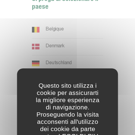
paese
I
n
i
z
i
a
Belgique
R
e
g
i
s
t
r
a
t
i
Denmark
Deutschland
España
Questo sito utilizza i
cookie per assicurarti
U
t
e
n
t
e
g
i
à
r
e
g
i
s
t
r
a
t
o
France
la migliore esperienza
di navigazione.
Proseguendo la visita
International EN
A
c
c
e
s
s
o
L
o
g
i
n
acconsenti all'utilizzo
dei cookie da parte
Ireland