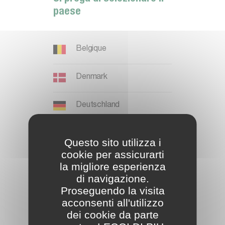
paese
I
n
i
z
i
a
Belgique
R
e
g
i
s
t
r
a
t
i
Denmark
Deutschland
España
Questo sito utilizza i
cookie per assicurarti
U
t
e
n
t
e
g
i
à
r
e
g
i
s
t
r
a
t
o
France
la migliore esperienza
di navigazione.
Proseguendo la visita
International EN
A
c
c
e
s
s
o
L
o
g
i
n
acconsenti all'utilizzo
dei cookie da parte
Ireland