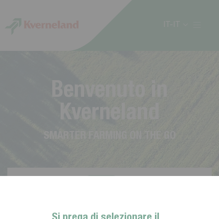
Cookies management panel
IT-IT
B
e
n
v
e
n
u
t
o
i
n
K
v
e
r
n
e
l
a
n
d
S
M
A
R
T
E
R
F
A
R
M
I
N
G
O
N
T
H
E
G
O
Si prega di selezionare il