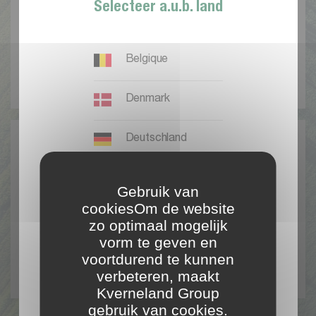
Selecteer a.u.b. land
B
e
g
i
n
n
e
n
Belgique
R
e
g
i
s
t
r
e
r
e
n
Denmark
Deutschland
España
Gebruik van
cookiesOm de website
France
zo optimaal mogelijk
R
e
e
d
s
e
e
n
g
e
b
r
u
i
k
e
r
:
vorm te geven en
voortdurend te kunnen
International EN
I
n
l
o
g
g
e
n
verbeteren, maakt
Kverneland Group
Ireland
gebruik van cookies.