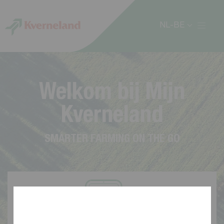
Cookies beheer paneel
NL-BE
W
e
l
k
o
m
b
i
j
M
i
j
n
K
v
e
r
n
e
l
a
n
d
S
M
A
R
T
E
R
F
A
R
M
I
N
G
O
N
T
H
E
G
O