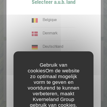
Selecteer a.u.b. land
B
e
g
i
n
n
e
n
Belgique
R
e
g
i
s
t
r
e
r
e
n
Denmark
Deutschland
España
Gebruik van
cookiesOm de website
France
zo optimaal mogelijk
R
e
e
d
s
e
e
n
g
e
b
r
u
i
k
e
r
:
vorm te geven en
voortdurend te kunnen
International EN
I
n
l
o
g
g
e
n
verbeteren, maakt
Kverneland Group
Ireland
gebruik van cookies.