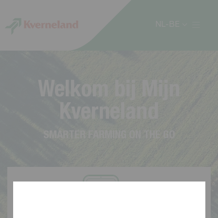
Cookies beheer paneel
NL-BE
W
e
l
k
o
m
b
i
j
M
i
j
n
K
v
e
r
n
e
l
a
n
d
S
M
A
R
T
E
R
F
A
R
M
I
N
G
O
N
T
H
E
G
O