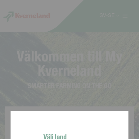
Cookie- hanteringspanel
SV-SE
V
ä
l
k
o
m
m
e
n
t
i
l
l
M
y
K
v
e
r
n
e
l
a
n
d
S
M
A
R
T
E
R
F
A
R
M
I
N
G
O
N
T
H
E
G
O
Välj land