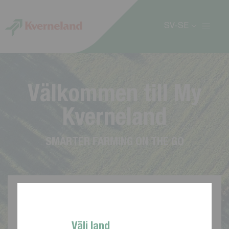
Cookie- hanteringspanel
SV-SE
V
ä
l
k
o
m
m
e
n
t
i
l
l
M
y
K
v
e
r
n
e
l
a
n
d
S
M
A
R
T
E
R
F
A
R
M
I
N
G
O
N
T
H
E
G
O
Välj land