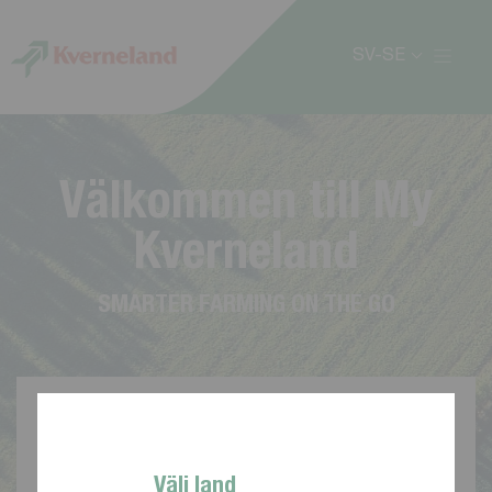
Cookie- hanteringspanel
SV-SE
V
ä
l
k
o
m
m
e
n
t
i
l
l
M
y
K
v
e
r
n
e
l
a
n
d
S
M
A
R
T
E
R
F
A
R
M
I
N
G
O
N
T
H
E
G
O
Välj land