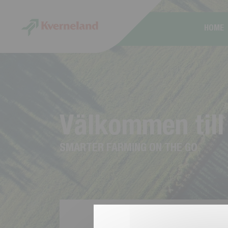
Cookie- hanteringspanel
HOME
V
ä
l
k
o
m
m
e
n
t
i
l
l
S
M
A
R
T
E
R
F
A
R
M
I
N
G
O
N
T
H
E
G
O