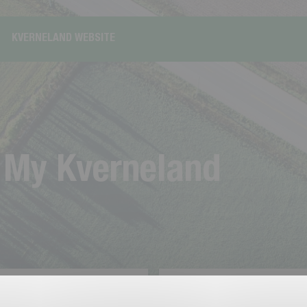
KVERNELAND WEBSITE
M
y
K
v
e
r
n
e
l
a
n
d