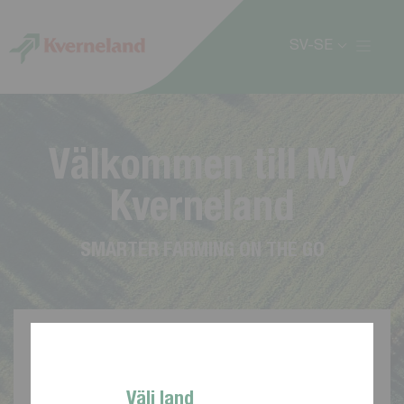
Cookie- hanteringspanel
SV-SE
V
ä
l
k
o
m
m
e
n
t
i
l
l
M
y
K
v
e
r
n
e
l
a
n
d
S
M
A
R
T
E
R
F
A
R
M
I
N
G
O
N
T
H
E
G
O
Välj land