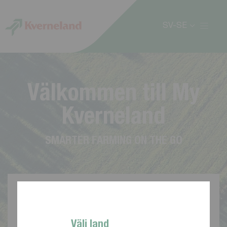
Cookie- hanteringspanel
SV-SE
V
ä
l
k
o
m
m
e
n
t
i
l
l
M
y
K
v
e
r
n
e
l
a
n
d
S
M
A
R
T
E
R
F
A
R
M
I
N
G
O
N
T
H
E
G
O
Välj land