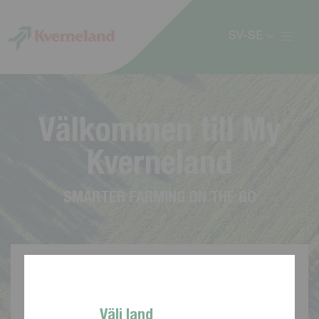
Cookie- hanteringspanel
SV-SE
V
ä
l
k
o
m
m
e
n
t
i
l
l
M
y
K
v
e
r
n
e
l
a
n
d
S
M
A
R
T
E
R
F
A
R
M
I
N
G
O
N
T
H
E
G
O
Välj land