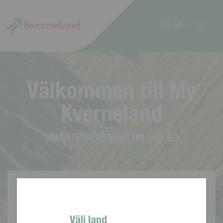
Cookie- hanteringspanel
SV-SE
V
ä
l
k
o
m
m
e
n
t
i
l
l
M
y
K
v
e
r
n
e
l
a
n
d
S
M
A
R
T
E
R
F
A
R
M
I
N
G
O
N
T
H
E
G
O
Välj land