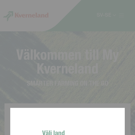
Cookie- hanteringspanel
SV-SE
V
ä
l
k
o
m
m
e
n
t
i
l
l
M
y
K
v
e
r
n
e
l
a
n
d
S
M
A
R
T
E
R
F
A
R
M
I
N
G
O
N
T
H
E
G
O
Välj land